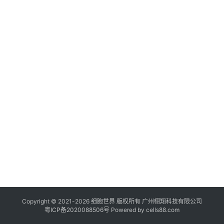
临
登录
注册
床
转
化
会
展
活
动
关
于
我
们
Copyright © 2021-
2026
细胞世界
版权所有
广州栩翔科技有限公司
粤ICP备2020088506号
Powered by
cells88.com