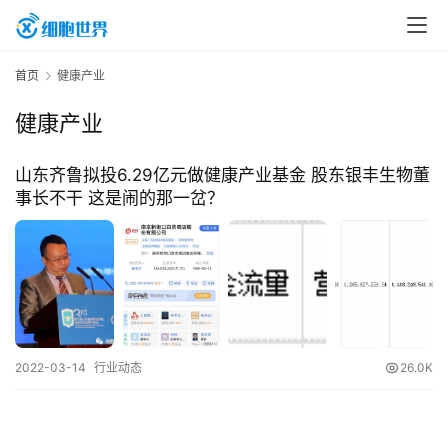
首
首页
健康产业
页
健康产业
行
山东齐鲁拟投6.29亿元做健康产业基金 股东银丰生物董
业
事长不干 这是闹的那一岔？
资
讯
再
生
2022-03-14
行业动态
26.0K
医
学