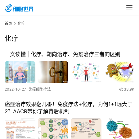
首
首页
化疗
页
化疗
行
一文读懂 | 化疗、靶向治疗、免疫治疗三者的区别
业
资
讯
2022-10-27
免疫细胞疗法
33.9K
再
癌症治疗效果翻几番！免疫疗法+化疗，为何1+1远大于
生
2？AACR带你了解背后机制
医
学