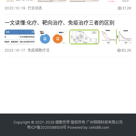
临
2022-10-19
行业动态
31.2K
登录
注册
床
一文读懂:化疗、靶向治疗、免疫治疗三者的区别
转
化
2022-10-17
免疫细胞疗法
83.2K
会
展
活
动
关
于
我
们
Copyright © 2021-
2026
细胞世界
版权所有
广州栩翔科技有限公司
粤ICP备2020088506号
Powered by
cells88.com