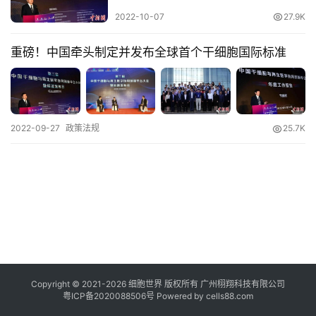
2022-10-07
27.9K
临
登录
注册
床
重磅！中国牵头制定并发布全球首个干细胞国际标准
转
化
会
2022-09-27
政策法规
25.7K
展
活
动
关
于
我
们
Copyright © 2021-
2026
细胞世界
版权所有
广州栩翔科技有限公司
粤ICP备2020088506号
Powered by
cells88.com