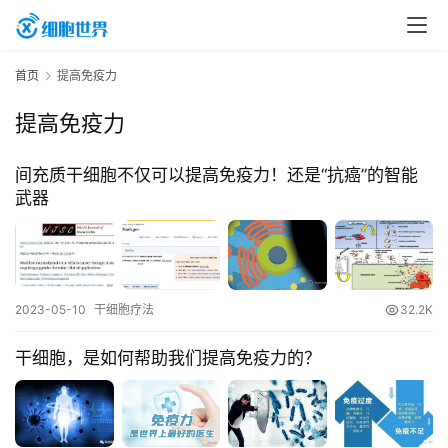
首
首页
提高免疫力
页
提高免疫力
行
间充质干细胞不仅可以提高免疫力！还是“抗癌”的智能
业
武器
资
讯
2023-05-10
干细胞疗法
32.2K
再
生
干细胞，是如何帮助我们提高免疫力的？
医
学