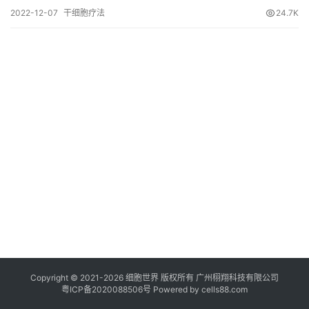
2022-12-07
干细胞疗法
24.7K
临
登录
注册
床
转
化
会
展
活
动
关
于
我
们
Copyright © 2021-
2026
细胞世界
版权所有
广州栩翔科技有限公司
粤ICP备2020088506号
Powered by
cells88.com