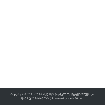
临
登录
注册
床
转
化
会
展
活
动
关
于
我
们
Copyright © 2021-
2026
细胞世界
版权所有
广州栩翔科技有限公司
粤ICP备2020088506号
Powered by
cells88.com