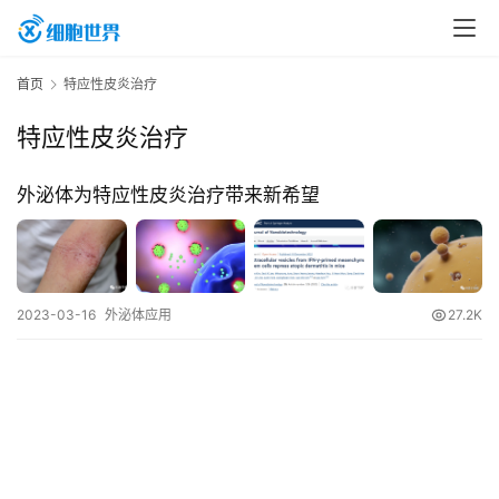
首
首页
特应性皮炎治疗
页
特应性皮炎治疗
行
外泌体为特应性皮炎治疗带来新希望
业
资
讯
2023-03-16
外泌体应用
27.2K
再
生
医
学