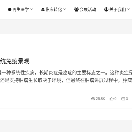
再生医学
临床转化
会展活动
关于我们
统免疫景观
是一种系统性疾病，长期炎症是癌症的主要标志之一。这种炎症
还是支持肿瘤生长取决于环境，但最终在肿瘤进展过程中，肿瘤
疫景观会发生显著改变。 肿瘤免疫学领域主要关注肿瘤微…
25.8K
0
0