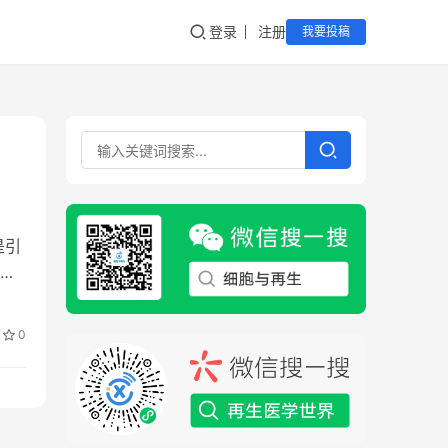
登录
注册
我要投稿
是引
以
0