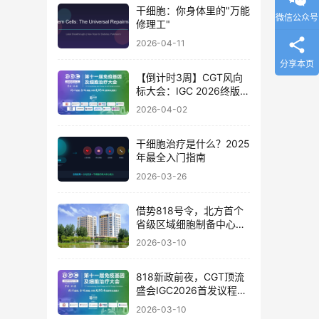
干细胞：你身体里的"万能
微信公众号
修理工"
2026-04-11
分享本页
【倒计时3周】CGT风向
标大会：IGC 2026终版议
程公布！合规与创新如何
2026-04-02
破局？百位大咖4月北京
论道
干细胞治疗是什么？2025
年最全入门指南
2026-03-26
借势818号令，北方首个
省级区域细胞制备中心落
地
2026-03-10
818新政前夜，CGT顶流
盛会IGC2026首发议程公
布！体内细胞/基因治疗/
2026-03-10
干细胞外泌体/mRNA/双