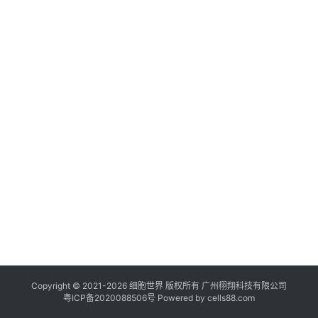
临
登录
注册
床
转
化
会
展
活
动
关
于
我
们
Copyright © 2021-
2026
细胞世界
版权所有
广州栩翔科技有限公司
粤ICP备2020088506号
Powered by
cells88.com