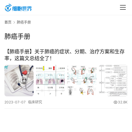
首
首页
肺癌手册
页
肺癌手册
行
【肺癌手册】关于肺癌的症状、分期、治疗方案和生存
业
率，这篇文总结全了！
资
讯
再
生
2023-07-07
临床研究
32.8K
医
学