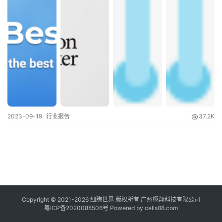
临
登录
注册
床
转
化
会
展
活
2023-09-19
行业报告
37.2K
动
关
于
我
们
Copyright © 2021-
2026
细胞世界
版权所有
广州栩翔科技有限公司
粤ICP备2020088506号
Powered by
cells88.com