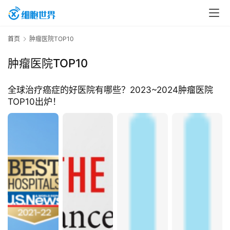
首
首页
肿瘤医院TOP10
页
肿瘤医院TOP10
行
全球治疗癌症的好医院有哪些？2023~2024肿瘤医院
业
TOP10出炉！
资
讯
再
生
医
学