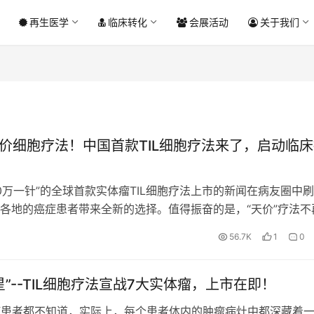
再生医学
临床转化
会展活动
关于我们
天价细胞疗法！中国首款TIL细胞疗法来了，启动临
70万一针”的全球首款实体瘤TIL细胞疗法上市的新闻在病友圈中刷
各地的癌症患者带来全新的选择。值得振奋的是，“天价”疗法不
中国已成功研发出全球首款无需清淋，无需IL-2的TIL细胞疗法…
56.7K
1
0
星”--TIL细胞疗法宣战7大实体瘤，上市在即！
瘤患者都不知道，实际上，每个患者体内的肿瘤病灶中都深藏着