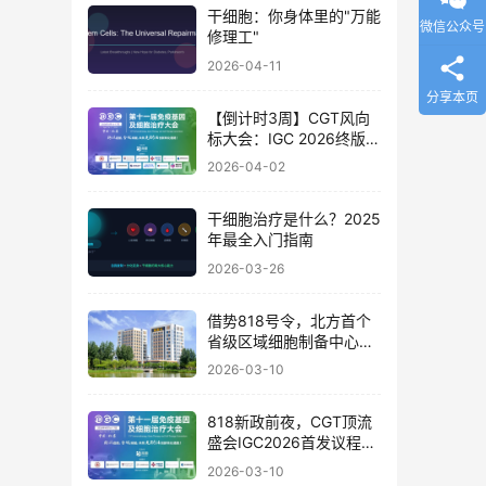
干细胞：你身体里的"万能
微信公众号
修理工"
2026-04-11
分享本页
【倒计时3周】CGT风向
标大会：IGC 2026终版议
程公布！合规与创新如何
2026-04-02
破局？百位大咖4月北京
论道
干细胞治疗是什么？2025
年最全入门指南
2026-03-26
借势818号令，北方首个
省级区域细胞制备中心落
地
2026-03-10
818新政前夜，CGT顶流
盛会IGC2026首发议程公
布！体内细胞/基因治疗/
2026-03-10
干细胞外泌体/mRNA/双