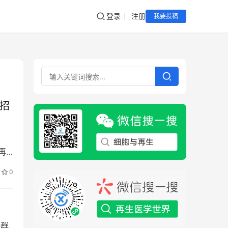
登录
注册
我要投稿
床招
再
0
一群