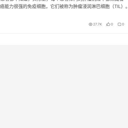
癌能力很强的免疫细胞，它们被称为肿瘤浸润淋巴细胞（TIL）
型的过继细胞免疫疗法--肿瘤浸润淋巴细胞疗法（TIL）在国…
27.7K
0
0