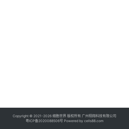
临
登录
注册
床
转
化
会
展
活
动
关
于
我
们
Copyright © 2021-
2026
细胞世界
版权所有
广州栩翔科技有限公司
粤ICP备2020088506号
Powered by
cells88.com