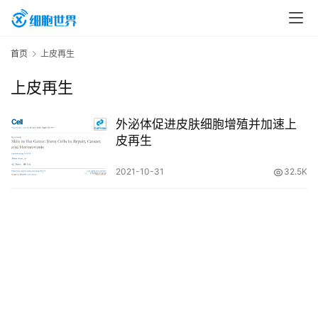
首
首页
上皮再生
页
上皮再生
行
外泌体促进皮肤细胞增殖并加速上
业
皮再生
资
2021-10-31
32.5K
讯
再
生
医
学