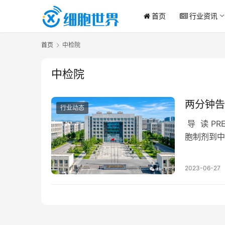
首页
行业资讯
首页
中检院
中检院
两分钟告
行业动态
导 读 P
胞制剂到中
告？ 在食
2023-06-27