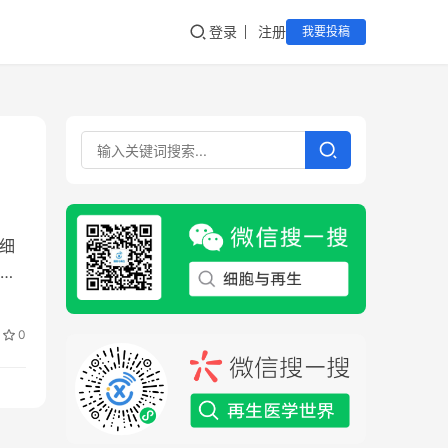
登录
注册
我要投稿
干细
报
0