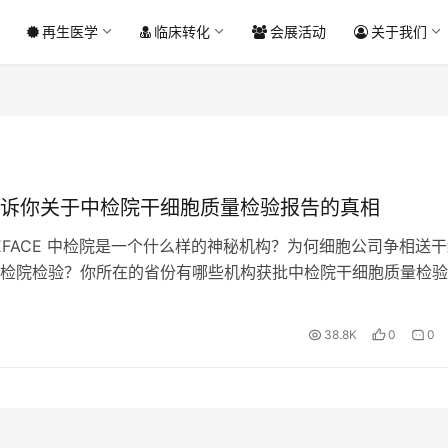
再生医学
临床转化
会展活动
关于我们
诉你关于中检院干细胞质量检验报告的真相
REFACE 中检院是一个什么样的神秘机构？为何细胞公司争相送
检院检验？你所在的省份有哪些机构获批中检院干细胞质量检验
品药品领域，提起“中检院”三个字，就让人肃然起敬。特别是…
38.8K
0
0