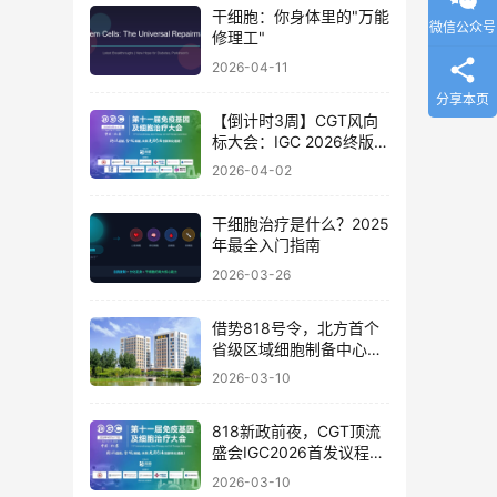
干细胞：你身体里的"万能
微信公众号
修理工"
2026-04-11
分享本页
【倒计时3周】CGT风向
标大会：IGC 2026终版议
程公布！合规与创新如何
2026-04-02
破局？百位大咖4月北京
论道
干细胞治疗是什么？2025
年最全入门指南
2026-03-26
借势818号令，北方首个
省级区域细胞制备中心落
地
2026-03-10
818新政前夜，CGT顶流
盛会IGC2026首发议程公
布！体内细胞/基因治疗/
2026-03-10
干细胞外泌体/mRNA/双