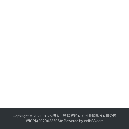
临
登录
注册
床
转
化
会
展
活
动
关
于
我
们
Copyright © 2021-
2026
细胞世界
版权所有
广州栩翔科技有限公司
粤ICP备2020088506号
Powered by
cells88.com