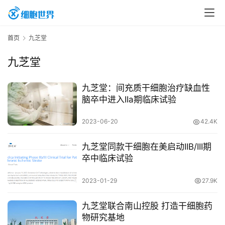
首
首页
九芝堂
页
九芝堂
行
九芝堂：间充质干细胞治疗缺血性
业
脑卒中进入IIa期临床试验
资
2023-06-20
42.4K
讯
九芝堂同款干细胞在美启动IIB/III期
卒中临床试验
再
生
2023-01-29
27.9K
医
学
九芝堂联合南山控股 打造干细胞药
物研究基地