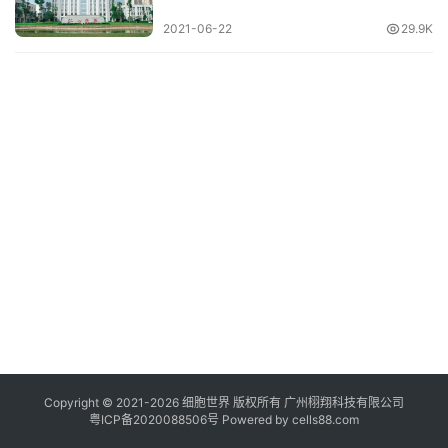
临
2021-06-22
29.9K
登录
注册
床
转
化
会
展
活
动
关
于
我
们
Copyright © 2021-
2026
细胞世界
版权所有
广州栩翔科技有限公司
粤ICP备2020088506号
Powered by
cells88.com