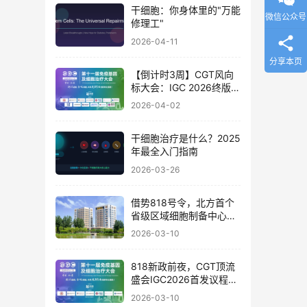
干细胞：你身体里的"万能
微信公众号
修理工"
2026-04-11
分享本页
【倒计时3周】CGT风向
标大会：IGC 2026终版议
程公布！合规与创新如何
2026-04-02
破局？百位大咖4月北京
论道
干细胞治疗是什么？2025
年最全入门指南
2026-03-26
借势818号令，北方首个
省级区域细胞制备中心落
地
2026-03-10
818新政前夜，CGT顶流
盛会IGC2026首发议程公
布！体内细胞/基因治疗/
2026-03-10
干细胞外泌体/mRNA/双