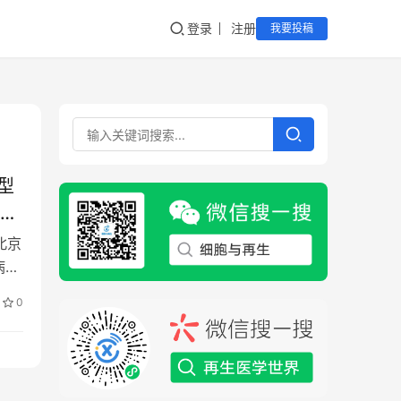
登录
注册
我要投稿
型
点研
北京
病研
0