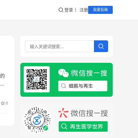
登录
注册
我要投稿
）的
其…
0