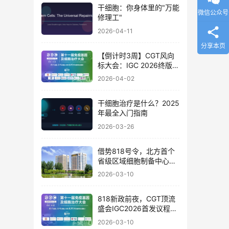
干细胞：你身体里的"万能
微信公众号
修理工"
2026-04-11
分享本页
【倒计时3周】CGT风向
标大会：IGC 2026终版议
程公布！合规与创新如何
2026-04-02
破局？百位大咖4月北京
论道
干细胞治疗是什么？2025
年最全入门指南
2026-03-26
借势818号令，北方首个
省级区域细胞制备中心落
地
2026-03-10
818新政前夜，CGT顶流
盛会IGC2026首发议程公
布！体内细胞/基因治疗/
2026-03-10
干细胞外泌体/mRNA/双