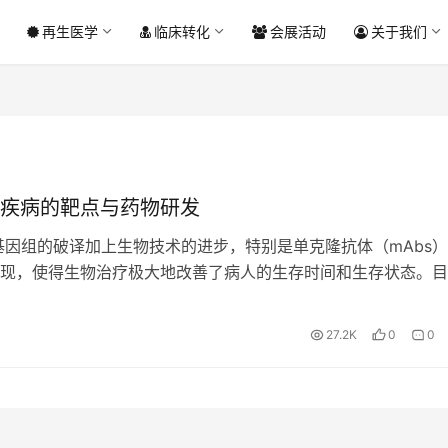
再生医学
临床转化
会展活动
关于我们
疾病的靶点与药物研发
基因组的破译加上生物技术的进步，特别是单克隆抗体（mAbs
现，使得生物治疗极大地改善了病人的生存时间和生存状态。目
超过300种生物疗法获得美国食品和药物管理局（FDA）批准，
27.2K
0
0