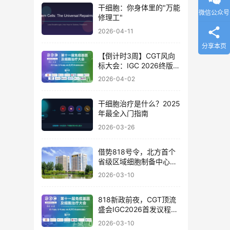
干细胞：你身体里的"万能
微信公众号
修理工"
2026-04-11
分享本页
【倒计时3周】CGT风向
标大会：IGC 2026终版议
程公布！合规与创新如何
2026-04-02
破局？百位大咖4月北京
论道
干细胞治疗是什么？2025
年最全入门指南
2026-03-26
借势818号令，北方首个
省级区域细胞制备中心落
地
2026-03-10
818新政前夜，CGT顶流
盛会IGC2026首发议程公
布！体内细胞/基因治疗/
2026-03-10
干细胞外泌体/mRNA/双