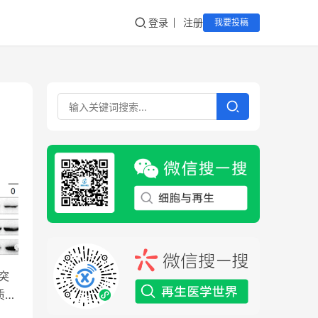
登录
注册
我要投稿
突
质…