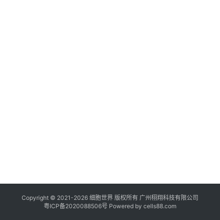
临
登录
注册
床
转
化
会
展
活
动
关
于
我
们
Copyright © 2021-
2026
细胞世界
版权所有
广州栩翔科技有限公司
粤ICP备2020088506号
Powered by
cells88.com