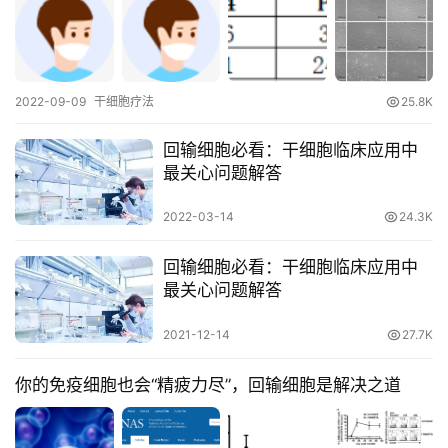
再
生
医
学
2022-09-09
干细胞疗法
25.8K
回输细胞必看：干细胞临床应用中
临
最关心问题解答
登录
注册
床
转
2022-03-14
24.3K
化
回输细胞必看：干细胞临床应用中
最关心问题解答
会
2021-12-14
27.7K
展
活
你的免疫细胞也会“精疲力尽”，回输细胞是解决之道
动