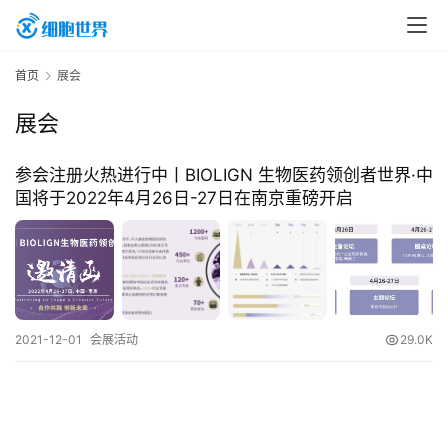
首
首页
展会
页
展会
行
参会注册火热进行中丨BIOLIGN 生物医药领创者世界·中
业
国将于2022年4月26日-27日在南京重磅开启
资
讯
再
2021-12-01
会展活动
29.0K
生
医
学