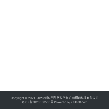
临
登录
注册
床
转
化
会
展
活
动
关
于
我
们
Copyright © 2021-
2026
细胞世界
版权所有
广州栩翔科技有限公司
粤ICP备2020088506号
Powered by
cells88.com