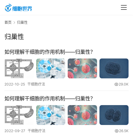
首
首页
归巢性
页
归巢性
行
如何理解干细胞的作用机制——归巢性？
业
资
讯
2022-10-25
干细胞疗法
29.0K
再
如何理解干细胞的作用机制——归巢性？
生
医
学
2022-09-27
干细胞疗法
26.5K