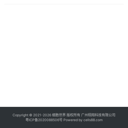
临
登录
注册
床
转
化
会
展
活
动
关
于
我
们
Copyright © 2021-
2026
细胞世界
版权所有
广州栩翔科技有限公司
粤ICP备2020088506号
Powered by
cells88.com