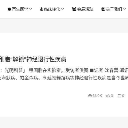
再生医学
临床转化
会展活动
关于我们
干细胞“解锁”神经退行性疾病
：光明科普」 程国胜在实验室。受访者供图 ■记者 沈春蕾 通
茨海默病、帕金森病、亨廷顿舞蹈病等神经退行性疾病是当今世
一。随着科学技术的进步，这些疾病将有被治愈的希望。…
66.0K
0
0