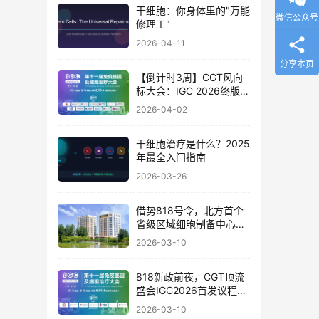
干细胞：你身体里的"万能
微信公众号
修理工"
2026-04-11
分享本页
【倒计时3周】CGT风向
标大会：IGC 2026终版议
程公布！合规与创新如何
2026-04-02
破局？百位大咖4月北京
论道
干细胞治疗是什么？2025
年最全入门指南
2026-03-26
借势818号令，北方首个
省级区域细胞制备中心落
地
2026-03-10
818新政前夜，CGT顶流
盛会IGC2026首发议程公
布！体内细胞/基因治疗/
2026-03-10
干细胞外泌体/mRNA/双