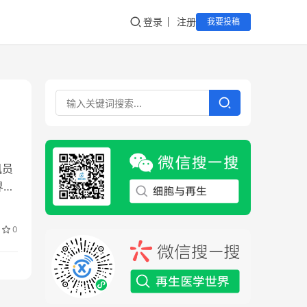
登录
注册
我要投稿
讯员
界的
0