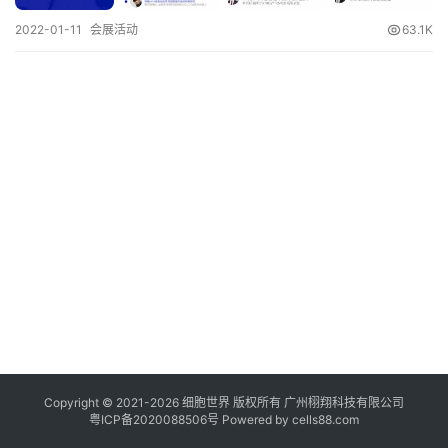
临
2022-01-11
会展活动
63.1K
登录
注册
床
转
化
会
展
活
动
关
于
我
们
Copyright © 2021-
2026
细胞世界
版权所有
广州栩翔科技有限公司
粤ICP备2020088506号
Powered by
cells88.com