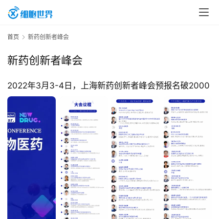
首
首页
新药创新者峰会
页
新药创新者峰会
行
2022年3月3-4日，上海新药创新者峰会预报名破2000
业
资
讯
再
生
医
学