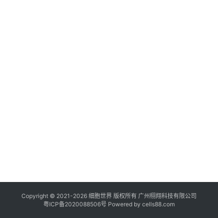
临
登录
注册
床
转
化
会
展
活
动
关
于
我
们
Copyright © 2021-
2026
细胞世界
版权所有
广州栩翔科技有限公司
粤ICP备2020088506号
Powered by
cells88.com