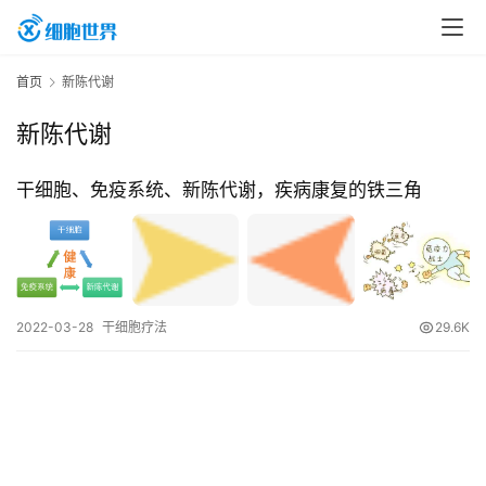
首
首页
新陈代谢
页
新陈代谢
行
干细胞、免疫系统、新陈代谢，疾病康复的铁三角
业
资
讯
2022-03-28
干细胞疗法
29.6K
再
生
医
学