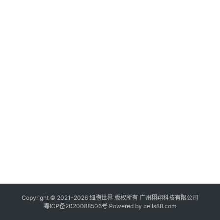
临
登录
注册
床
转
化
会
展
活
动
关
于
我
们
Copyright © 2021-
2026
细胞世界
版权所有
广州栩翔科技有限公司
粤ICP备2020088506号
Powered by
cells88.com