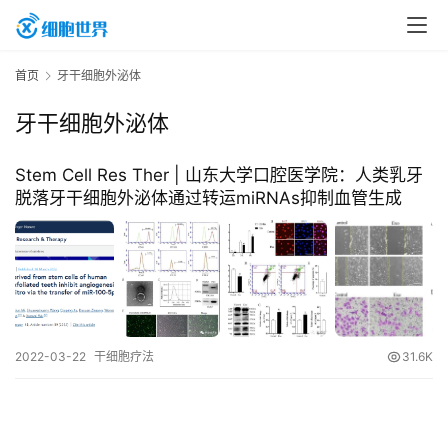
首
首页
牙干细胞外泌体
页
牙干细胞外泌体
行
Stem Cell Res Ther | 山东大学口腔医学院：人类乳牙
业
脱落牙干细胞外泌体通过转运miRNAs抑制血管生成
资
讯
再
生
2022-03-22
干细胞疗法
31.6K
医
学