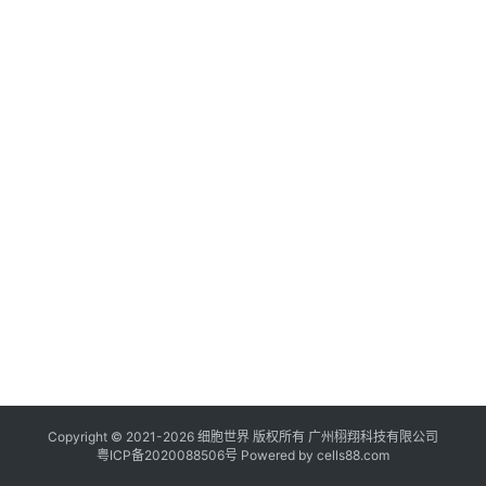
临
登录
注册
床
转
化
会
展
活
动
关
于
我
们
Copyright © 2021-
2026
细胞世界
版权所有
广州栩翔科技有限公司
粤ICP备2020088506号
Powered by
cells88.com