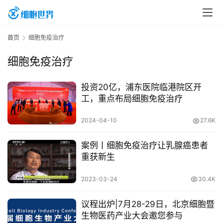
首页
细胞免疫治疗
细胞免疫治疗
投资20亿，浦东医院临港院区开
工，重点布局细胞免疫治疗
首
2024-04-10
27.6K
页
案例丨细胞免疫治疗让乳腺癌患者
重获新生
行
业
2023-03-24
30.4K
资
讯
议程出炉|7月28-29日，北京细胞暨
生物医药产业大会邀您参与