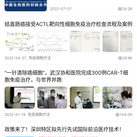
2022-07-07
24.2K
再
生
结直肠癌接受ACTL靶向性细胞免疫治疗检查流程及案例
医
学
临
2022-04-27
免疫细胞疗法
29.9K
登录
注册
床
转
“一针清除癌细胞”，武汉协和医院完成300例CAR-T细
化
胞免疫治疗，与世界并跑
会
展
2022-01-19
免疫细胞疗法
104.0K
活
动
政策来了！深圳特区拟先行先试国际前沿医疗技术！