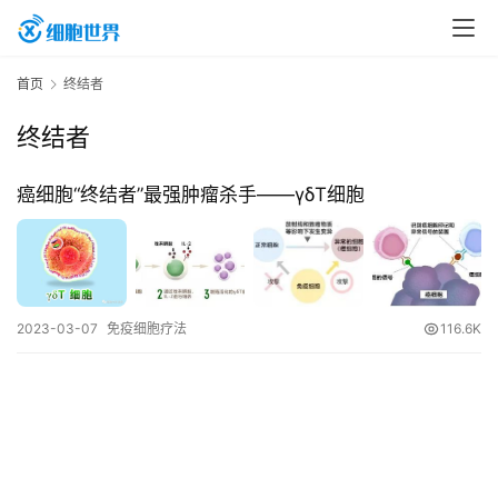
首
首页
终结者
页
终结者
行
癌细胞“终结者”最强肿瘤杀手——γδT细胞
业
资
讯
2023-03-07
免疫细胞疗法
116.6K
再
生
医
学