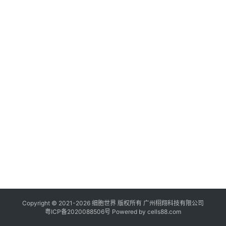
临
登录
注册
床
转
化
会
展
活
动
关
于
我
们
Copyright © 2021-
2026
细胞世界
版权所有
广州栩翔科技有限公司
粤ICP备2020088506号
Powered by
cells88.com