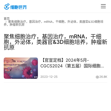
首
首页
聚焦细胞治疗，基因治疗，mRNA，干细胞，外泌体，类器官&3D细胞培
页
养，肿瘤新抗原
聚焦细胞治疗，基因治疗，mRNA，干细
胞，外泌体，类器官&3D细胞培养，肿瘤新
行
抗原
业
资
【官宣定档】2024年5月-
讯
CGCS2024（第五届）国际细胞与
基因治疗中国峰会暨展览会邀您相
聚南京
2023-12-25
26.8K
再
生
医
学