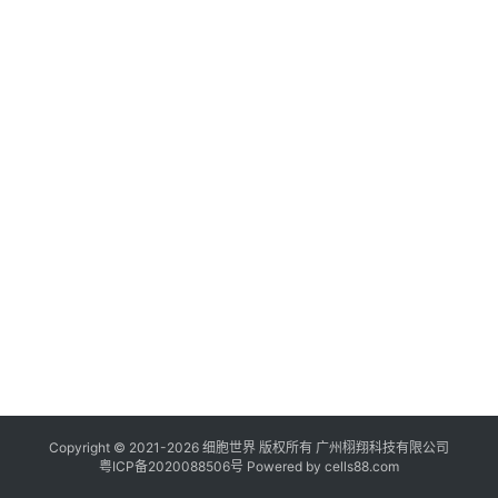
临
登录
注册
床
转
化
会
展
活
动
关
于
我
们
Copyright © 2021-
2026
细胞世界
版权所有
广州栩翔科技有限公司
粤ICP备2020088506号
Powered by
cells88.com