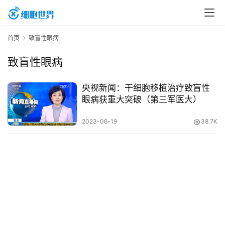
首
首页
致盲性眼病
页
致盲性眼病
行
央视新闻：干细胞移植治疗致盲性
业
眼病获重大突破（第三军医大）
资
2023-06-19
38.7K
讯
再
生
医
学