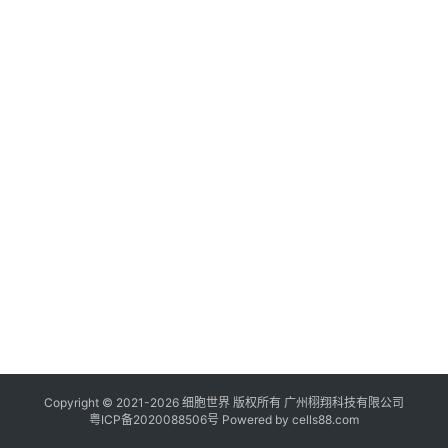
临
登录
注册
床
转
化
会
展
活
动
关
于
我
们
Copyright © 2021-
2026
细胞世界
版权所有
广州栩翔科技有限公司
粤ICP备2020088506号
Powered by
cells88.com