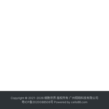
临
登录
注册
床
转
化
会
展
活
动
关
于
我
们
Copyright © 2021-
2026
细胞世界
版权所有
广州栩翔科技有限公司
粤ICP备2020088506号
Powered by
cells88.com