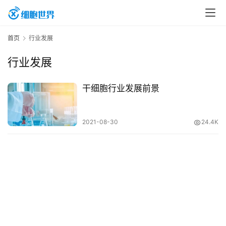
首
首页
行业发展
页
行业发展
行
干细胞行业发展前景
业
资
2021-08-30
24.4K
讯
再
生
医
学