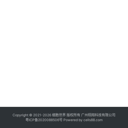
临
登录
注册
床
转
化
会
展
活
动
关
于
我
们
Copyright © 2021-
2026
细胞世界
版权所有
广州栩翔科技有限公司
粤ICP备2020088506号
Powered by
cells88.com