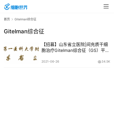
首
首页
Gitelman综合征
页
Gitelman综合征
行
【招募】山东省立医院|间充质干细
业
胞治疗Gitelman综合征（GS）平行
对照临床研究
资
2021-06-26
34.5K
讯
再
生
医
学