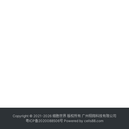
临
登录
注册
床
转
化
会
展
活
动
关
于
我
们
Copyright © 2021-
2026
细胞世界
版权所有
广州栩翔科技有限公司
粤ICP备2020088506号
Powered by
cells88.com