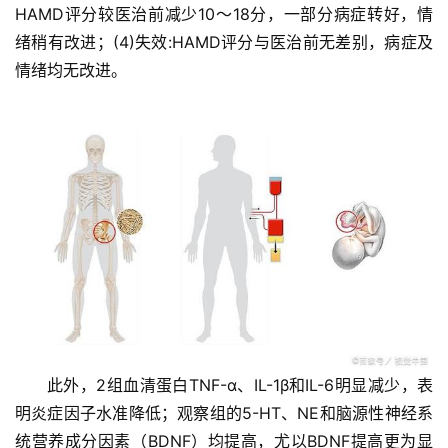
HAMD评分较医治前减少10～18分，一部分病症转好，情
绪稍有改进；(4)失效:HAMD评分与医治前无差别，病症及
情绪均无改进。
此外，2组血清蛋白TNF-α、IL-1β和IL-6明显减少，表
首
页
明炎症因子水准降低；观察组的5-HT、NE和脑源性神经系
统营养成分因素（BDNF）均提高，尤以BDNF提高更为显