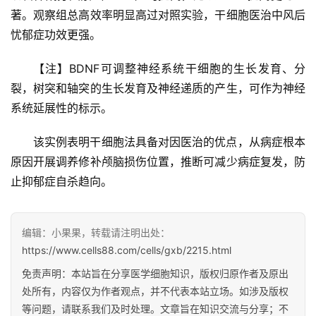
著。观察组总高效率明显高过对照实验，干细胞医治中风后
行
忧郁症功效更强。
业
资
【注】BDNF可调整神经系统干细胞的生长发育、分
讯
裂，树突和轴突的生长发育及神经递质的产生，可作为神经
系统延展性的标示。
再
该实例表明干细胞法具备对因医治的优点，从病症根本
生
原因开展调养修补颅脑损伤位置，推断可减少病症复发，防
医
止抑郁症自杀趋向。
学
编辑：小果果，转载请注明出处：
临
https://www.cells88.com/cells/gxb/2215.html
登录
注册
床
免责声明：本站旨在分享医学细胞知识，版权归原作者及原出
转
处所有，内容仅为作者观点，并不代表本站立场。如涉及版权
化
等问题，请联系我们及时处理。文章旨在知识交流与分享；不