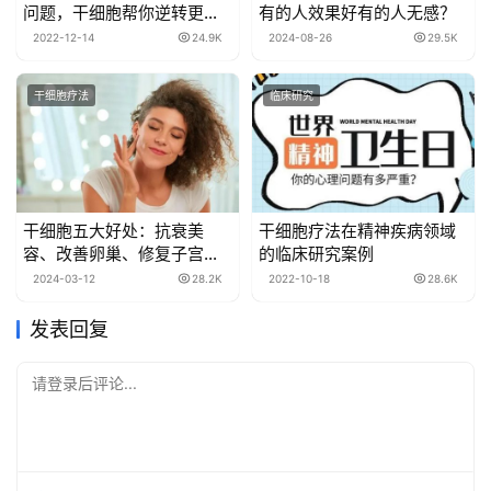
问题，干细胞帮你逆转更年
有的人效果好有的人无感？
期
2022-12-14
24.9K
2024-08-26
29.5K
干细胞疗法
临床研究
​干细胞五大好处：抗衰美
干细胞疗法在精神疾病领域
容、改善卵巢、修复子宫、
的临床研究案例
治疗宫腔
2024-03-12
28.2K
2022-10-18
28.6K
发表回复
请登录后评论...