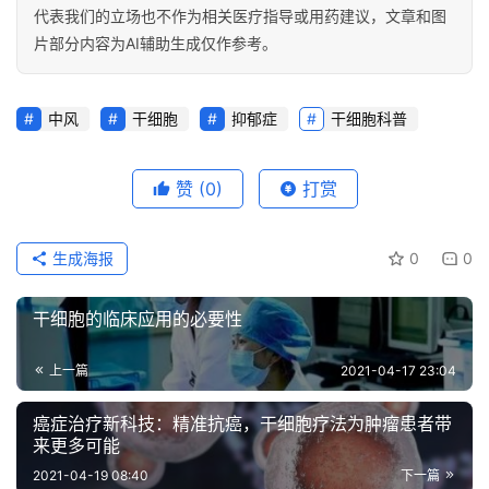
代表我们的立场也不作为相关医疗指导或用药建议，文章和图
片部分内容为AI辅助生成仅作参考。
会
展
活
中风
干细胞
抑郁症
干细胞科普
动
赞
(0)
打赏
关
于
生成海报
0
0
我
们
干细胞的临床应用的必要性
上一篇
2021-04-17 23:04
癌症治疗新科技：精准抗癌，干细胞疗法为肿瘤患者带
来更多可能
2021-04-19 08:40
下一篇