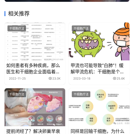
相关推荐
干细胞疗法
干细胞疗法
如何患者有多种疾病，那么
甲流也可能导致“白肺”！缓
医生和干细胞企业面临着一
解甲流危机：干细胞是个不
个什么样的选择？
错的选择
2022-11-25
23.0K
2023-03-18
25.6K
干细胞疗法
干细胞疗法
提前闭经了？解决卵巢早衰
同样是回输干细胞，为什么