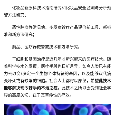
化妆品新原料技术指南研究和化妆品安全监测与分析预
警方法研究；
恶性肿瘤等常见病、多发病诊疗产品评价新工具、新标
准和新方法研究；
药品、医疗器械警戒技术和方法研究。
干细胞和基因治疗是近几年才新兴起来的医疗技术。随
着科学技术的发展，医疗手段也日新月异，如今人类已有能
首
力去改变/决定一个生物个体特征的基因，以及能够取代病
页
变坏死或有缺陷的细胞。社会人士都寄以厚望，
希望此技术
能够解决现今棘手的不治之症。
此技术之所以会受到社会学
界的高度关切，在于其革命性的疗效。
行
业
资
讯