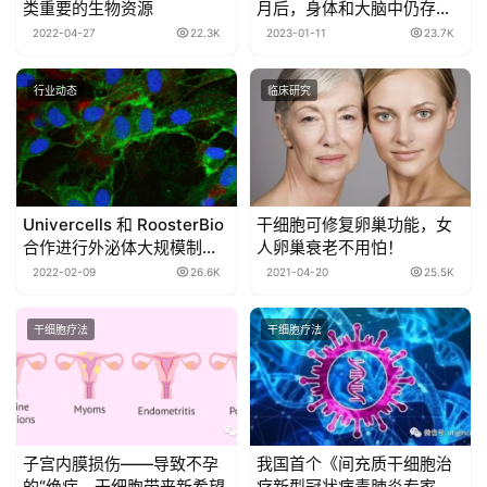
类重要的生物资源
月后，身体和大脑中仍存有
病毒，只是病毒载量较低！
2022-04-27
22.3K
2023-01-11
23.7K
行业动态
临床研究
Univercells 和 RoosterBio
干细胞可修复卵巢功能，女
合作进行外泌体大规模制造
人卵巢衰老不用怕！
生产
2022-02-09
26.6K
2021-04-20
25.5K
干细胞疗法
干细胞疗法
子宫内膜损伤——导致不孕
我国首个《间充质干细胞治
的“绝症，干细胞带来新希望
疗新型冠状病毒肺炎专家共