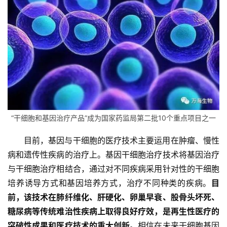
再
生
医
学
临
“干细胞和基因治疗产品”成为国家药监局第二批10个重点项目之一
登录
注册
床
转
目前，基因与干细胞的医疗技术主要运用在肿瘤、慢性
化
病和遗传性疾病的治疗上。基因干细胞治疗技术将基因治疗
与干细胞治疗相结合，通过对不同疾病采用针对性的干细胞
培养诱导方式和基因培养方式，治疗不同种类的疾病。
目
会
前，该技术在肺纤维化、肝硬化、卵巢早衰、股骨头坏死、
展
糖尿病等传统难治性疾病上取得良好疗效，是再生性医疗的
活
突破性成果和医疗技术的重大创新。
相信在未来干细胞基因