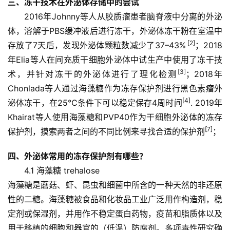
三、冻干技术在外泌体存储中的尝试
2016
年Johnny等人从胶质瘤患者脑脊液中分离的外泌
首
体，溶解于PBS缓冲液后进行冻干，外泌体冻干粉在室温中
页
 [2]
存放了7天后，发现外泌体颗粒数减少了37–43%
；2018
年Elia等人在间充质干细胞外泌体中试生产中使用了冻干技
[3]
术，并针对冻干的外泌体进行了理化检测
；2018年
行
Chonlada等人通过海藻糖作为冻存保护剂进行黑色素瘤外
业
[4]
泌体冻干，在25℃条件下可以稳定保存4周时间
. 2019年
资
讯
Khairat
等人使用海藻糖和PVP40作为干细胞外泌体的冻存
[7]
保护剂，摸索两者之间的不同比例来寻找合适的保护剂
；
四、外泌体常用的冻存保护剂有哪些？
再
生
4.1 
海藻糖 trehalose
医
海藻糖是蘑菇、虾、昆虫和细菌中所含的一种天然的非还原
学
性的二糖。海藻糖被食品和化妆品工业广泛用作构造剂，稳
定剂或保湿剂，并用作不稳定蛋白药物，疫苗和脂质体以及
用于移植的细胞和器官的（低温）防腐剂。多项毒性研究确