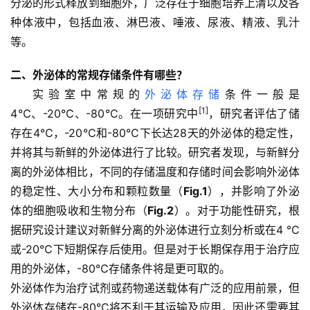
分泌的形式释放到细胞外，广泛存在于细胞培养上清以及各
种体液中，包括血液、淋巴液、唾液、尿液、精液、乳汁
等。
二、外泌体的常规存储条件有哪些？
实验室中常规的
外泌体存储
条件一般是
[1]
4℃、-20℃、-80℃。在一项研究中
，研究者评估了储
存在4℃，-20℃和-80℃下长达28天的外泌体的稳定性，
并将其与新鲜的外泌体进行了比较。研究者发现，与新鲜分
离的外泌体相比，不同的存储温度和存储时间会影响外泌体
的稳定性、大小分布和颗粒数量（
Fig.1
），并影响了外泌
体的细胞吸收和生物分布（
Fig.2
）。对于功能性研究，根
据研究设计建议对新鲜分离的外泌体进行立刻分析或在4 ℃
或-20℃下短期保存后使用。但是对于长期保存用于治疗应
用的外泌体，-80℃存储条件将是更可取的。
外泌体作为治疗试剂或药物递送载体有广泛的应用前景，但
外泌体存储在-80°C将不利于其运输及应用，因此还需要其