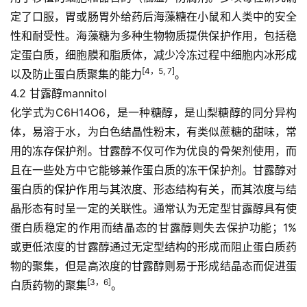
临
定了口服，胃或肠胃外给药后海藻糖在小鼠和人类中的安全
登录
注册
床
性和耐受性。海藻糖为多种生物物质提供保护作用，包括稳
转
定蛋白质，细胞膜和脂质体，减少冷冻过程中细胞内冰形成
化
[4，5, 7]
以及防止蛋白质聚集的能力
。
4.2 
甘露醇mannitol
会
化学式为C6H14O6，是一种糖醇，是山梨糖醇的同分异构
展
体，易溶于水，为白色结晶性粉末，有类似蔗糖的甜味，常
活
用的冻存保护剂。甘露醇不仅可作为优良的骨架剂使用，而
动
且在一些处方中它能够兼作蛋白质的冻干保护剂。甘露醇对
蛋白质的保护作用与其浓度、形态结构有关，而其浓度与结
晶形态有时呈一定的关联性。通常认为无定型甘露醇具有使
关
蛋白质稳定的作用而结晶态的甘露醇则失去保护功能；1%
于
我
或更低浓度的甘露醇通过无定型结构的形成而阻止蛋白质药
们
物的聚集，但是高浓度的甘露醇则易于形成结晶态而促进蛋
[3，6]
白质药物的聚集
。