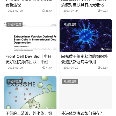
要新途径
清液对皮肤具有抗光老化作
用
2022-02-09
35.6K
2023-07-24
40.2K
外泌体应用
外泌体应用
Front Cell Dev Biol | 中日
间充质干细胞释放的细胞外
友好医院孙伟团队：干细胞
囊泡抗新冠病毒作用
来源细胞外囊泡在椎间盘退
2022-03-09
71.6K
2023-01-29
23.8K
变中的研究现状
外泌体应用
外泌体应用
干细胞上清液、外泌体、细
外泌体到底该如何保存？