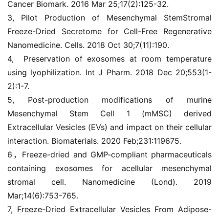
Cancer Biomark. 2016 Mar 25;17(2):125-32.
3,
Pilot Production of Mesenchymal StemStromal 
Freeze-Dried Secretome for Cell-Free Regenerative 
Nanomedicine. Cells. 2018 Oct 30;7(11):190.
4,  Preservation of exosomes at room temperature 
using lyophilization. Int J Pharm. 2018 Dec 20;553(1-
2):1-7.
5, Post-production modifications of murine 
Mesenchymal Stem Cell 1 (mMSC) derived 
Extracellular Vesicles (EVs) and impact on their cellular 
interaction.
Biomaterials. 2020 Feb;231:119675.
6
，Freeze-dried and GMP-compliant pharmaceuticals 
containing exosomes for acellular mesenchymal 
stromal cell. Nanomedicine (Lond). 2019 
Mar;14(6):753-765.
7, Freeze-Dried Extracellular Vesicles From Adipose-