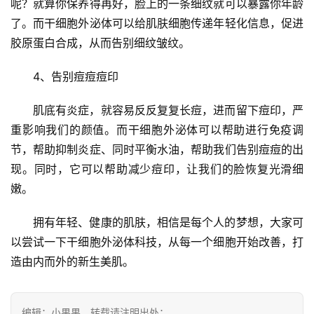
呢？就算你保养得再好，脸上的一条细纹就可以暴露你年龄
页
了。而干细胞外泌体可以给肌肤细胞传递年轻化信息，促进
胶原蛋白合成，从而告别细纹皱纹。
行
4、告别痘痘痘印
业
资
肌底有炎症，就容易反反复复长痘，进而留下痘印，严
讯
重影响我们的颜值。而干细胞外泌体可以帮助进行免疫调
节，帮助抑制炎症、同时平衡水油，帮助我们告别痘痘的出
现。同时，它可以帮助减少痘印，让我们的脸恢复光滑细
再
嫩。
生
医
拥有年轻、健康的肌肤，相信是每个人的梦想，大家可
学
以尝试一下干细胞外泌体科技，从每一个细胞开始改善，打
造由内而外的新生美肌。
临
登录
注册
床
编辑：小果果，转载请注明出处：