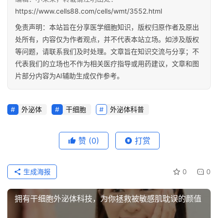
转
https://www.cells88.com/cells/wmt/3552.html
化
免责声明：本站旨在分享医学细胞知识，版权归原作者及原出
处所有，内容仅为作者观点，并不代表本站立场。如涉及版权
会
等问题，请联系我们及时处理。文章旨在知识交流与分享；不
展
代表我们的立场也不作为相关医疗指导或用药建议，文章和图
活
片部分内容为AI辅助生成仅作参考。
动
外泌体
干细胞
外泌体科普
关
于
赞
(0)
打赏
我
们
生成海报
0
0
拥有干细胞外泌体科技，为你拯救被敏感肌耽误的颜值