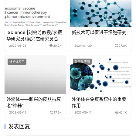
iScience |刘会芳教授/李振
新技术可以促进干细胞研究
华研究员/梁兴杰研究员合作
研究：外泌体疫苗围困增强
2022-01-25
30.2K
2024-01-30
27.0K
恶性肿瘤的免疫治疗
外泌体应用
外泌体应用
外泌体——新兴的皮肤抗衰
外泌体在免疫系统中的重要
老“神器”
作用
2023-06-16
17.6K
2023-05-17
42.1K
发表回复