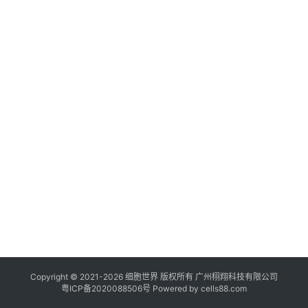
临
登录
注册
床
转
化
会
展
活
动
关
于
我
们
Copyright © 2021-
2026
细胞世界
版权所有
广州栩翔科技有限公司
粤ICP备2020088506号
Powered by
cells88.com