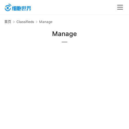
首
首页
Classifieds
Manage
页
Manage
行
业
资
讯
再
生
医
学