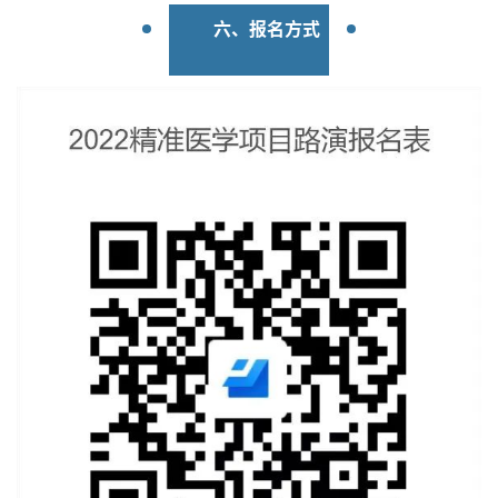
活
六、报名方式
动
关
于
我
们