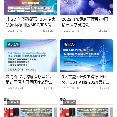
【IGC全议程揭幕】60+专家
2022山东健康管理展/中国
领航体内细胞/MSC/iPSC/
精准医疗展览会
外泌体新突破新突破，细胞
2025-10-10
34.8K
2022-07-18
22.6K
产业半壁江山齐聚十月广
州！
会展活动
会展活动
邀请函 |7月跨境医疗盛会，
3大主题论坛&重磅行业颁
第21届深圳国际医疗旅游展
奖，CGT Asia 2024第五届
览会
亚洲细胞与基因治疗创新峰
2024-05-24
27.0K
2023-11-30
25.9K
会4月在沪召开
会展活动
会展活动