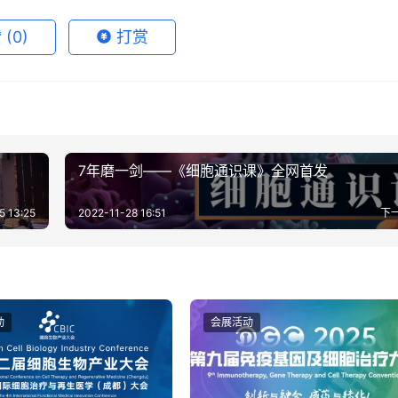
赞
(0)
打赏
7年磨一剑——《细胞通识课》全网首发
5 13:25
2022-11-28 16:51
下
动
会展活动