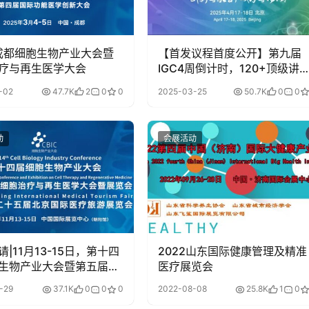
5成都细胞生物产业大会暨
【首发议程首度公开】第九届
疗与再生医学大会
IGC4周倒计时，120+顶级讲
曝光，2000+精英高燃集结，
-02
47.7K
2
0
0
2025-03-25
50.7K
0
0
月京城开启免疫基因及细胞年
盛宴！
动
会展活动
|11月13-15日，第十四
2022山东国际健康管理及精准
生物产业大会暨第五届国
医疗展览会
治疗与再生医学大会
-29
37.1K
0
0
0
2022-08-08
25.8K
1
0