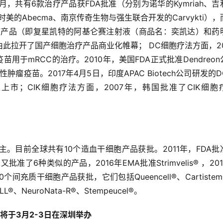
2月，共有6款治疗产品获FDA批准（分别为诺华的Kymriah、吉
zi、百时美的Abecma、南京传奇生物与强生联合开发的Carvykti）
T治疗产品（即复星凯特的阿基仑赛注射液（商品名：奕凯达）和药
此拉开了国产细胞治疗产品商业化帷幕； DC细胞疗法方面，20
疫苗用于mRCC的治疗。2010年，美国FDA正式批准Dendreon
肿瘤疫苗。2017年4月5日，印度APAC Biotech公司研发的
批准上市；CIK细胞疗法方面，2007年，韩国批准了CIK细胞
。目前全球共有10个造血干细胞产品获批。2011年，FDA批
FDA又批准了6种类似的产品，2016年EMA批准Strimvelis® ，20
10个间充质干细胞产品获批，它们包括Queencell®、Cartiste
ELL®、NeuroNata-R®、Stempeucel®。
将于3月2-3日在深圳举办