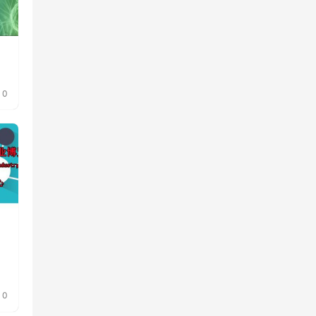
者
4
0
度
0