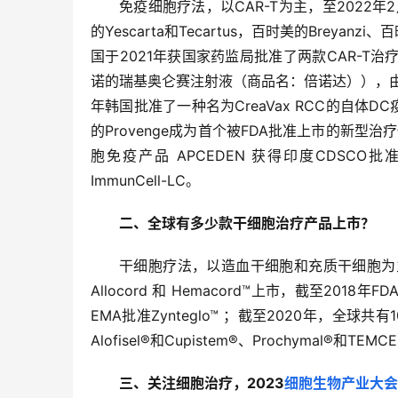
免疫细胞疗法，以CAR-T为主，至2022年
的Yescarta和Tecartus，百时美的Breyan
国于2021年获国家药监局批准了两款CAR-
诺的瑞基奥仑赛注射液（商品名：倍诺达）），由
年韩国批准了一种名为CreaVax RCC的自体DC
的Provenge成为首个被FDA批准上市的新型治疗性
胞免疫产品 APCEDEN 获得印度CDSCO
ImmunCell-LC。
二、
全球有多少款干细胞治疗产品上市？
干细胞疗法，以造血干细胞和充质干细胞为主
Allocord 和 Hemacord™上市，截至2018年
EMA批准Zynteglo™ ；截至2020年，全球共有
Alofisel®和Cupistem®、Prochymal®和TEMC
三、关注细胞治疗，2023
细胞生物产业大会