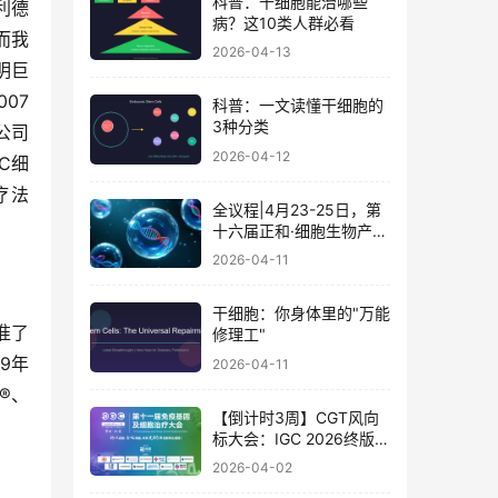
科普：干细胞能治哪些
利德
病？这10类人群必看
，而我
2026-04-13
明巨
07
科普：一文读懂干细胞的
3种分类
公司
2026-04-12
DC细
疗法
全议程|4月23-25日，第
十六届正和·细胞生物产业
大会暨细胞治疗与再生医
2026-04-11
学大会
干细胞：你身体里的"万能
准了
修理工"
19年
2026-04-11
m®、
【倒计时3周】CGT风向
标大会：IGC 2026终版议
程公布！合规与创新如何
2026-04-02
破局？百位大咖4月北京