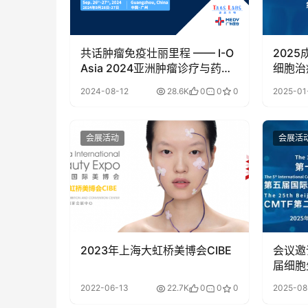
共话肿瘤免疫壮丽里程 —— I-O
202
Asia 2024亚洲肿瘤诊疗与药物
细胞治
创新峰会9月广州启程
2024-08-12
28.6K
0
0
0
2025-01
会展活动
会展活
2023年上海大虹桥美博会CIBE
会议邀请
届细胞
际细胞
2022-06-13
22.7K
0
0
0
2025-08