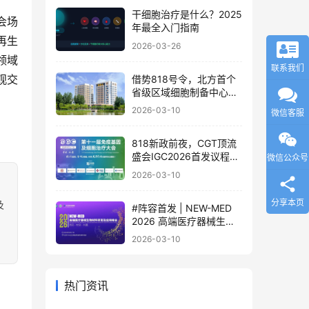
论道
干细胞治疗是什么？2025
会场
年最全入门指南
再生
2026-03-26
领域
联系我们
观交
借势818号令，北方首个
省级区域细胞制备中心落
地
2026-03-10
微信客服
818新政前夜，CGT顶流
盛会IGC2026首发议程公
微信公众号
布！体内细胞/基因治疗/
2026-03-10
干细胞外泌体/mRNA/双
轨制闭门会，2000+产业
分享本页
及
#阵容首发 | NEW-MED
决策者4月齐聚北京
2026 高端医疗器械生物
材料研发及应用峰会 北京
2026-03-10
·3月17日
热门资讯