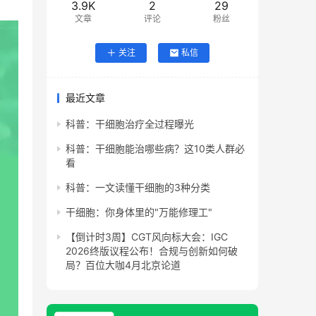
3.9K
2
29
文章
评论
粉丝
关注
私信
最近文章
科普：干细胞治疗全过程曝光
科普：干细胞能治哪些病？这10类人群必
看
科普：一文读懂干细胞的3种分类
干细胞：你身体里的"万能修理工"
【倒计时3周】CGT风向标大会：IGC
2026终版议程公布！合规与创新如何破
局？百位大咖4月北京论道