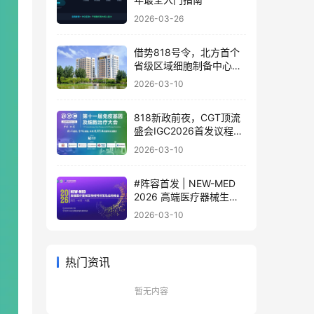
2026-03-26
借势818号令，北方首个
省级区域细胞制备中心落
地
2026-03-10
818新政前夜，CGT顶流
盛会IGC2026首发议程公
布！体内细胞/基因治疗/
2026-03-10
干细胞外泌体/mRNA/双
轨制闭门会，2000+产业
#阵容首发 | NEW-MED
决策者4月齐聚北京
2026 高端医疗器械生物
材料研发及应用峰会 北京
2026-03-10
·3月17日
热门资讯
暂无内容