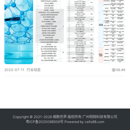
临
登录
注册
床
转
化
会
展
活
2023-07-11
行业动态
56.4K
动
关
于
我
们
Copyright © 2021-
2026
细胞世界
版权所有
广州栩翔科技有限公司
粤ICP备2020088506号
Powered by
cells88.com