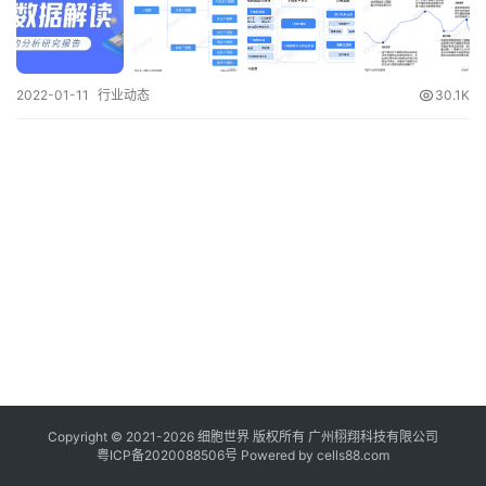
临
登录
注册
床
转
2022-01-11
行业动态
30.1K
化
会
展
活
动
关
于
我
们
Copyright © 2021-
2026
细胞世界
版权所有
广州栩翔科技有限公司
粤ICP备2020088506号
Powered by
cells88.com