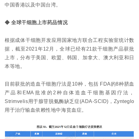
中国香港以及中国台湾。
临
登录
注册
床
◆ 全球干细胞上市药品情况
转
化
根据成体干细胞开发应用国家地方联合工程实验室统计数
据，截至2021年12月，全球已经有21款干细胞产品获批
会
上市，分布于美国、欧盟、韩国、加拿大、澳大利亚和日
展
本等地。
活
动
目前获批的造血干细胞疗法是10种，包括 FDA的8种脐血
产品和EMA批准的2种自体造血干细胞基因疗法，
Strimvelis用于腺苷脱氨酶缺乏症(ADA-SCID)，Zynteglo
关
于
用于治疗输血依赖性地中海贫血症。
我
们