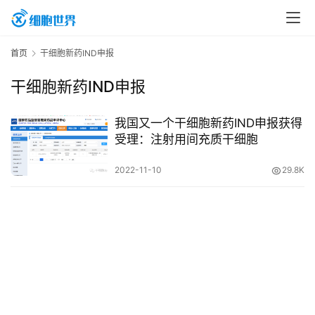
首
首页
干细胞新药IND申报
页
干细胞新药IND申报
行
我国又一个干细胞新药IND申报获得
业
受理：注射用间充质干细胞
资
2022-11-10
29.8K
讯
再
生
医
学