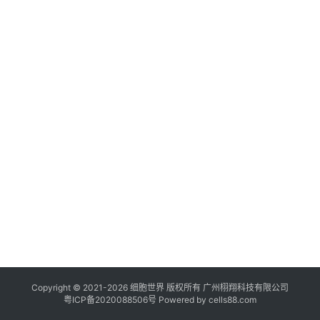
临
登录
注册
床
转
化
会
展
活
动
关
于
我
们
Copyright © 2021-
2026
细胞世界
版权所有
广州栩翔科技有限公司
粤ICP备2020088506号
Powered by
cells88.com