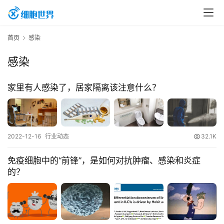
首
首页
感染
页
感染
行
家里有人感染了，居家隔离该注意什么？
业
资
讯
2022-12-16
行业动态
32.1K
免疫细胞中的“前锋”，是如何对抗肿瘤、感染和炎症
再
的？
生
医
学