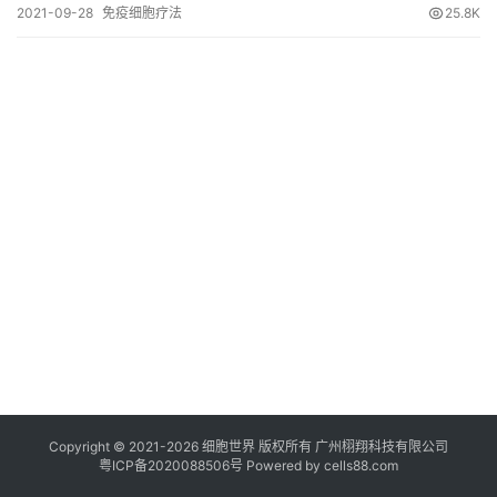
2021-09-28
免疫细胞疗法
25.8K
临
登录
注册
床
转
化
会
展
活
动
关
于
我
们
Copyright © 2021-
2026
细胞世界
版权所有
广州栩翔科技有限公司
粤ICP备2020088506号
Powered by
cells88.com