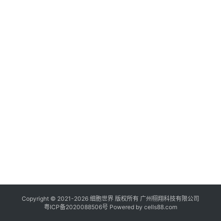
临
登录
注册
床
转
化
会
展
活
动
关
于
我
们
Copyright © 2021-
2026
细胞世界
版权所有
广州栩翔科技有限公司
粤ICP备2020088506号
Powered by
cells88.com