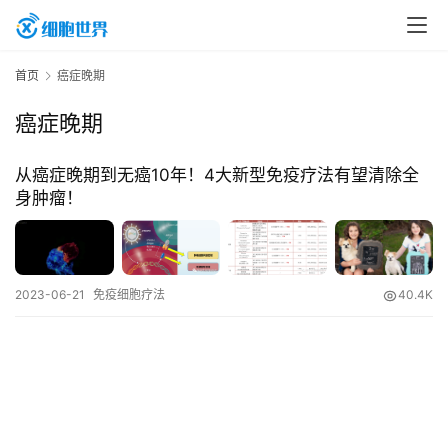
首
首页
癌症晚期
页
癌症晚期
行
从癌症晚期到无癌10年！4大新型免疫疗法有望清除全
业
身肿瘤！
资
讯
2023-06-21
免疫细胞疗法
40.4K
再
生
医
学