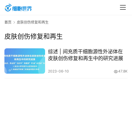
首
首页
皮肤创伤修复和再生
页
皮肤创伤修复和再生
行
综述 | 间充质干细胞源性外泌体在
业
皮肤创伤修复和再生中的研究进展
资
2023-06-10
47.8K
讯
再
生
医
学