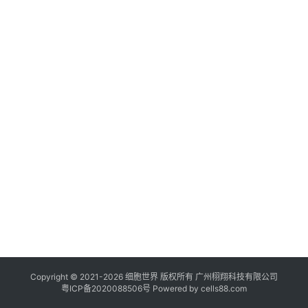
临
登录
注册
床
转
化
会
展
活
动
关
于
我
们
Copyright © 2021-
2026
细胞世界
版权所有
广州栩翔科技有限公司
粤ICP备2020088506号
Powered by
cells88.com