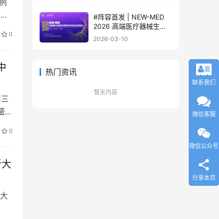
例
轨制闭门会，2000+产业
胰岛
#阵容首发 | NEW-MED
决策者4月齐聚北京
2026 高端医疗器械生物
0
材料研发及应用峰会 北京
2026-03-10
·3月17日
中
热门资讯
联系我们
暂无内容
第三
盛大
微信客服
法
0
专
微信公众号
新大
分享本页
大