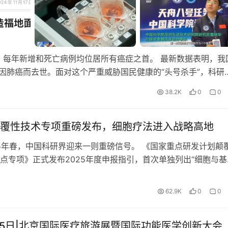
，每年新增和死亡病例均位居所有癌症之首。 最新数据表明，我
人因肺癌而去世。面对这个严重威胁国民健康的“头号杀手”，科研
38.2K
0
0
覆性技术专项重磅发布，细胞疗法进入战略高地
25年春，中国科研界迎来一则重磅信号。 《国家重点研发计划颠
点专项》正式发布2025年度申报指引，首次单独列出“细胞与基
专项指南。 在国家战略层面，这不仅是一次项目征集，更是…
62.9K
0
0
3-15日|北京国际医疗旅游展暨国际功能医学创新大会