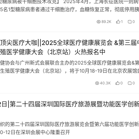
型糖尿病被干细胞技术攻克】 2025年4月，上海长征医院一则病
5名1型糖尿病患者通过干细胞治疗，血糖恢复正常，彻底停用
长征医院殷浩团队为患者实施微创的再生胰岛移植 图源：网…
89.2K
1
0
顶尖医疗大咖||2025全球医疗健康展览会 &第三届
殖医学健康大会（北京站）火热报名中
健协会与广州新式会展联合主办的2025全球医疗健康展览会&
生殖医学健康大会（北京站），将于10月18-19日在北京农展馆
将关于五大主题内容：再生医学、功能医学、肿瘤与癌症创新疗
40.3K
0
0
辅助生殖、跨境医疗与全球健康管理，汇聚全球顶尖医疗机构及
探医疗健康发展新机遇！
-12日|第二十四届深圳国际医疗旅游展暨功能医学创
织的第二十四届深圳国际医疗旅游展览会暨第六届功能医学创新
10-12日在深圳会展中心隆重召开