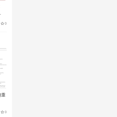
：
…
0
胞重
0