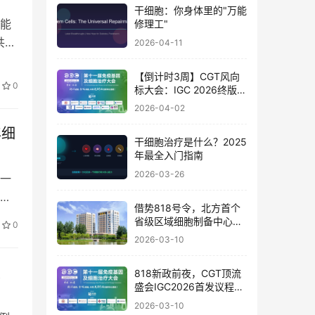
干细胞：你身体里的"万能
能
修理工"
共赴
2026-04-11
【倒计时3周】CGT风向
0
标大会：IGC 2026终版议
程公布！合规与创新如何
2026-04-02
破局？百位大咖4月北京
论道
年细
干细胞治疗是什么？2025
年最全入门指南
2026-03-26
一
老
借势818号令，北方首个
省级区域细胞制备中心落
0
地
2026-03-10
展
818新政前夜，CGT顶流
盛会IGC2026首发议程公
布！体内细胞/基因治疗/
2026-03-10
干细胞外泌体/mRNA/双