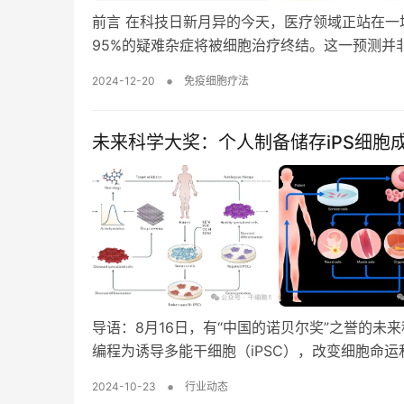
前言 在科技日新月异的今天，医疗领域正站在
95%的疑难杂症将被细胞治疗终结。这一预测并
•
2024-12-20
免疫细胞疗法
未来科学大奖：个人制备储存iPS细胞
导语：8月16日，有“中国的诺贝尔奖”之誉的未
编程为诱导多能干细胞（iPSC），改变细胞命
•
2024-10-23
行业动态