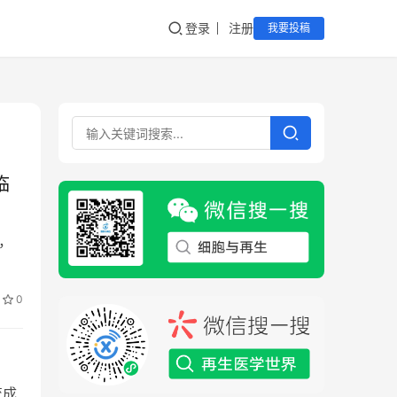
登录
注册
我要投稿
临
，
0
变成