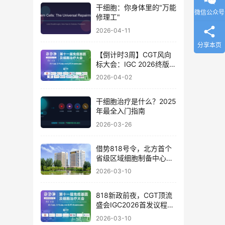
干细胞：你身体里的"万能
微信公众号
修理工"
2026-04-11
分享本页
【倒计时3周】CGT风向
标大会：IGC 2026终版议
程公布！合规与创新如何
2026-04-02
破局？百位大咖4月北京
论道
干细胞治疗是什么？2025
年最全入门指南
2026-03-26
借势818号令，北方首个
省级区域细胞制备中心落
地
2026-03-10
818新政前夜，CGT顶流
盛会IGC2026首发议程公
布！体内细胞/基因治疗/
2026-03-10
干细胞外泌体/mRNA/双