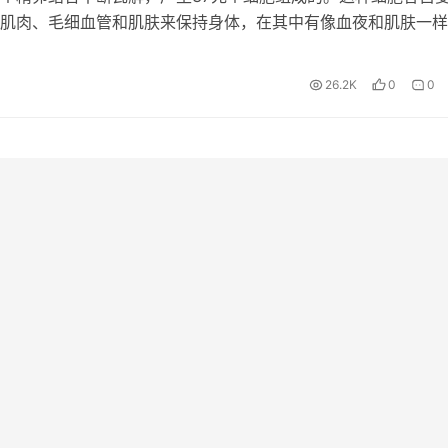
肌肉、毛细血管和肌肤来保持身体，在其中有像血夜和肌肤一样
的，也是有因负伤和病症而更换遭受损害的细胞。干细胞有…
26.2K
0
0