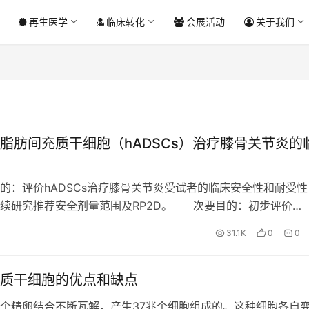
再生医学
临床转化
会展活动
关于我们
脂肪间充质干细胞（hADSCs）治疗膝骨关节炎的
的：评价hADSCs治疗膝骨关节炎受试者的临床安全性和耐受性
续研究推荐安全剂量范围及RP2D。 次要目的：初步评价
s治疗膝骨关节炎受试者的有效性，为后续临床试验方案设计提供依
31.1K
0
0
质干细胞的优点和缺点
个精卵结合不断瓦解，产生37兆个细胞组成的。这种细胞各自