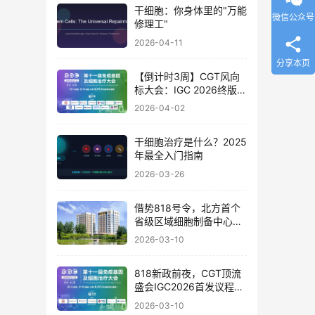
干细胞：你身体里的"万能
微信公众号
修理工"
2026-04-11
分享本页
【倒计时3周】CGT风向
标大会：IGC 2026终版议
程公布！合规与创新如何
2026-04-02
破局？百位大咖4月北京
论道
干细胞治疗是什么？2025
年最全入门指南
2026-03-26
借势818号令，北方首个
省级区域细胞制备中心落
地
2026-03-10
818新政前夜，CGT顶流
盛会IGC2026首发议程公
布！体内细胞/基因治疗/
2026-03-10
干细胞外泌体/mRNA/双