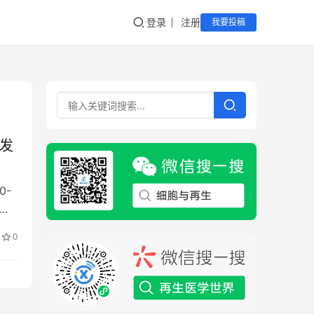
登录
注册
我要投稿
业发
0-
，
0